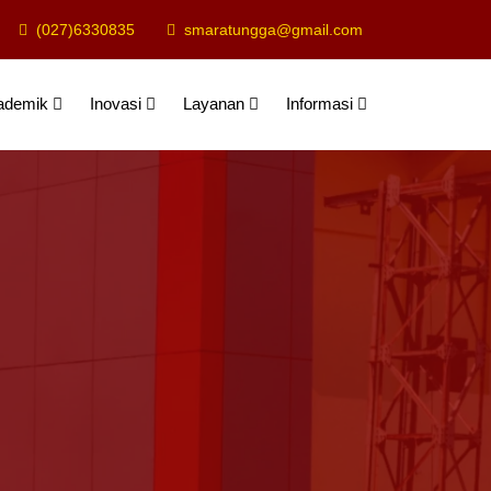
(027)6330835
smaratungga@gmail.com
ademik
Inovasi
Layanan
Informasi